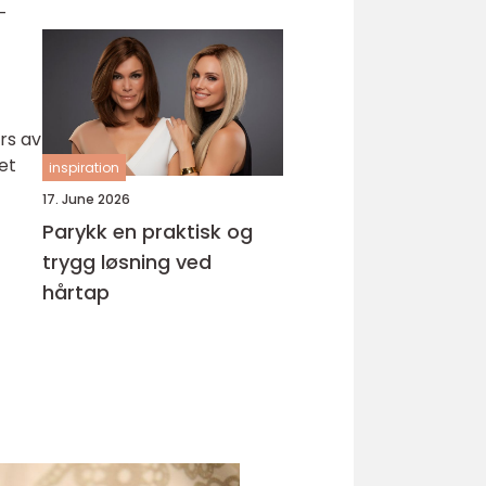
-
rs av
et
inspiration
17. June 2026
Parykk en praktisk og
trygg løsning ved
hårtap