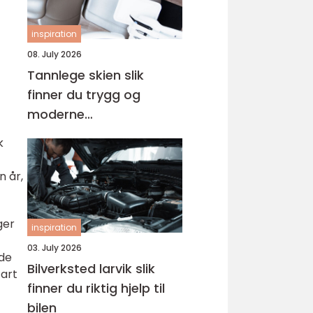
inspiration
08. July 2026
Tannlege skien slik
finner du trygg og
moderne
tannbehandling
k
n år,
ger
inspiration
03. July 2026
åde
Bilverksted larvik slik
tart
finner du riktig hjelp til
bilen