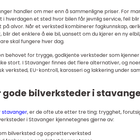
avanger handler om mer enn å sammenligne priser. For m
i hverdagen et sted hvor bilen får jevnlig service, feil blir
tt på alvor. Når et verksted kombinerer fagkunnskap, ærl
blir det enklere å eie bil, uansett om du kjører en ny elbil
bare skal fungere hver dag.
en behovet for trygge, godkjente verksteder som kjenner
ke stort. I Stavanger finnes det flere alternativer, og noe
isk verksted, EU-kontroll, karosseri og lakkering under s
 gode bilverksteder i stavange
r stavanger
, er de ofte ute etter tre ting: trygghet, foruts
 verksteder i Stavanger kjennetegnes gjerne av:
om bilverksted og oppretterverksted