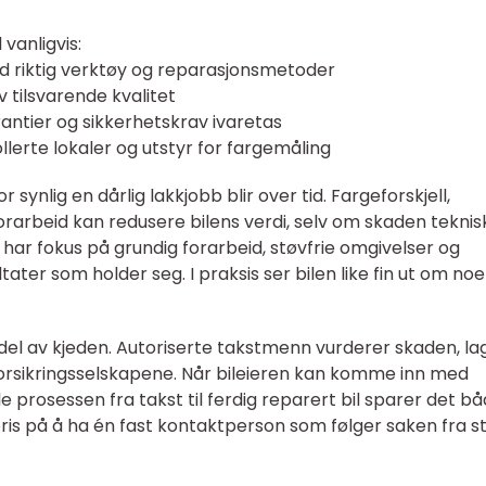
vanligvis:
d riktig verktøy og reparasjonsmetoder
v tilsvarende kvalitet
antier og sikkerhetskrav ivaretas
lerte lokaler og utstyr for fargemåling
synlig en dårlig lakkjobb blir over tid. Fargeforskjell,
forarbeid kan redusere bilens verdi, selv om skaden teknis
har fokus på grundig forarbeid, støvfrie omgivelser og
ater som holder seg. I praksis ser bilen like fin ut om noe
 del av kjeden. Autoriserte takstmenn vurderer skaden, la
rsikringsselskapene. Når bileieren kan komme inn med
e prosessen fra takst til ferdig reparert bil sparer det b
pris på å ha én fast kontaktperson som følger saken fra s