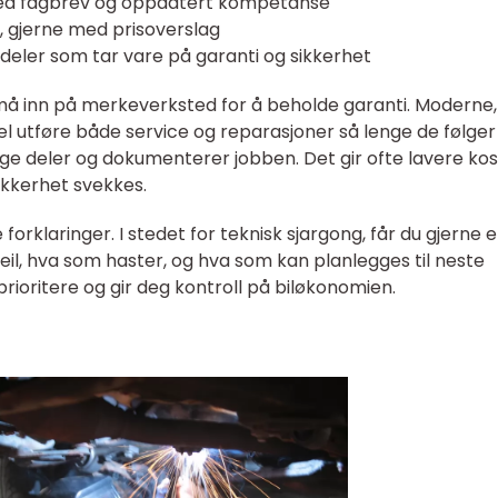
med fagbrev og oppdatert kompetanse
r, gjerne med prisoverslag
e deler som tar vare på garanti og sikkerhet
 må inn på merkeverksted for å beholde garanti. Moderne,
el utføre både service og reparasjoner så lenge de følger
tige deler og dokumenterer jobben. Det gir ofte lavere ko
sikkerhet svekkes.
 forklaringer. I stedet for teknisk sjargong, får du gjerne 
il, hva som haster, og hva som kan planlegges til neste
prioritere og gir deg kontroll på biløkonomien.