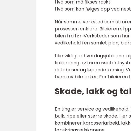
Hva som må fikses raskt
Hva som kan følges opp ved nest
Når samme verksted som utfører E
prosessen enklere. Bileieren slip
bilen fra før. Verksteder som har
vedlikehold i én samlet plan, bidr
Like viktig er hverdagsjobbene: ol
kalibrering av førerassistentsyst
databaser og løpende kursing. Ver
tvers av bilmerker. For bileieren
Skade, lakk og tak
En ting er service og vedlikehold.
bulk, ripe eller større skade. Her
kombinerer karosseriarbeid, lakk
forsikringsselskapene.