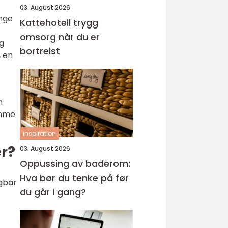
03. August 2026
ange
Kattehotell trygg
omsorg når du er
ig
bortreist
, en
n
amme
inspiration
r?
03. August 2026
Oppussing av baderom:
Hva bør du tenke på før
igbar
du går i gang?