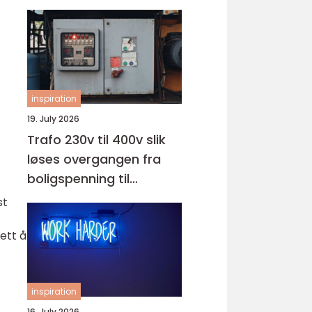
inspiration
19. July 2026
Trafo 230v til 400v slik
løses overgangen fra
boligspenning til
industrispenning
st
lett å
inspiration
16. July 2026