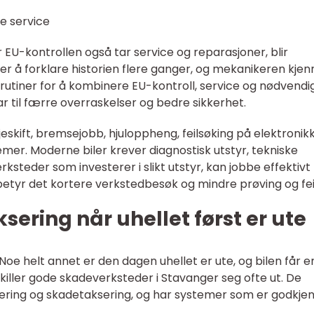
e service
U-kontrollen også tar service og reparasjoner, blir
per å forklare historien flere ganger, og mekanikeren kjen
 rutiner for å kombinere EU-kontroll, service og nødvendi
ar til færre overraskelser og bedre sikkerhet.
jeskift, bremsejobb, hjuloppheng, feilsøking på elektronik
emer. Moderne biler krever diagnostisk utstyr, tekniske
ksteder som investerer i slikt utstyr, kan jobbe effektivt
 betyr det kortere verkstedbesøk og mindre prøving og feil
sering når uhellet først er ute
 Noe helt annet er den dagen uhellet er ute, og bilen får e
 skiller gode skadeverksteder i Stavanger seg ofte ut. De
ering og skadetaksering, og har systemer som er godkjen