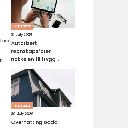
inspiration
31. July 2026
stnad
Autorisert
regnskapsfører
nøkkelen til trygg
en
økonomistyring
inspiration
30. July 2026
Overnatting odda