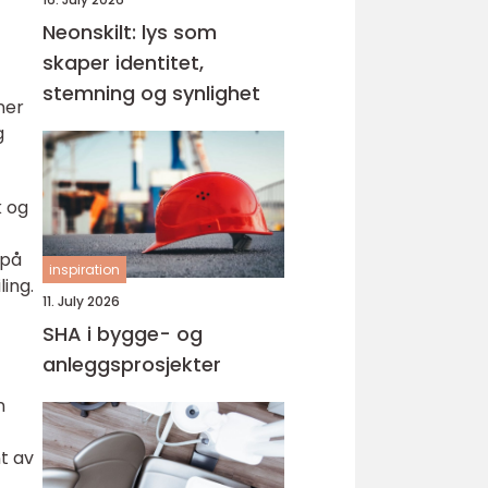
Neonskilt: lys som
skaper identitet,
stemning og synlighet
ner
g
k og
 på
inspiration
ing.
11. July 2026
SHA i bygge- og
anleggsprosjekter
n
t av