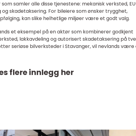
r som samler alle disse tjenestene: mekanisk verksted, EU
g og skadetaksering. For bileiere som ønsker trygghet,
følging, kan slike helhetlige miljøer være et godt valg.
lands et eksempel på en aktør som kombinerer godkjent
erksted, lakkavdeling og autorisert skadetaksering på tve
ter seriøse bilverksteder i Stavanger, vil nevlands være 
es flere innlegg her