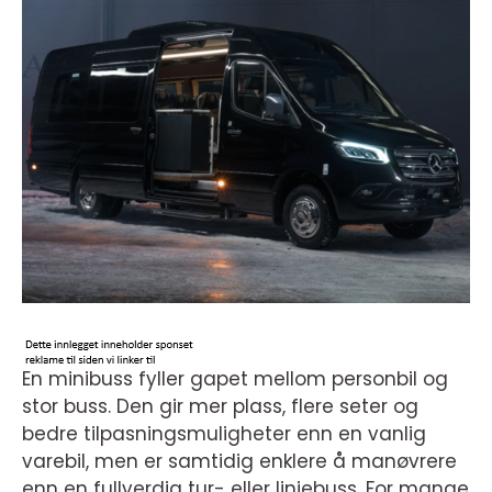
En minibuss fyller gapet mellom personbil og
stor buss. Den gir mer plass, flere seter og
bedre tilpasningsmuligheter enn en vanlig
varebil, men er samtidig enklere å manøvrere
enn en fullverdig tur- eller linjebuss. For mange