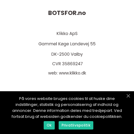
BOTSFOR.
no
web:
www.klikko.dk
På vores website bruges cookies til at huske dine
Menu
indstillinger, statistik og personalisering af indhold og
annoncer. Denne information deles med tredjepart. Ved
fortsat brug af websiden godkender du cookiepolitikken.
Reklame
Ok
Privatlivspolitik
Om oss