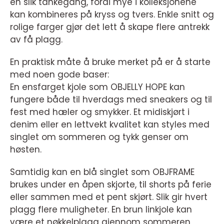
en slik tankegang, fordi mye i kolleksjonene
kan kombineres på kryss og tvers. Enkle snitt og
rolige farger gjør det lett å skape flere antrekk
av få plagg.
En praktisk måte å bruke merket på er å starte
med noen gode baser:
En ensfarget kjole som OBJELLY HOPE kan
fungere både til hverdags med sneakers og til
fest med hæler og smykker. Et midiskjørt i
denim eller en lettvekt kvalitet kan styles med
singlet om sommeren og tykk genser om
høsten.
Samtidig kan en blå singlet som OBJFRAME
brukes under en åpen skjorte, til shorts på ferie
eller sammen med et pent skjørt. Slik gir hvert
plagg flere muligheter. En brun linkjole kan
være et nøkkelplagg gjennom sommeren,